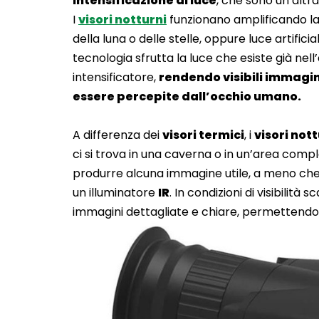
intensificazione di luce
, che sono un’altr
I
visori notturni
funzionano amplificando la
della luna o delle stelle, oppure luce artifi
tecnologia sfrutta la luce che esiste già nel
intensificatore,
rendendo visibili immagi
essere percepite dall’occhio umano.
A differenza dei
visori termici
, i
visori nott
ci si trova in una caverna o in un’area comp
produrre alcuna immagine utile, a meno che 
un illuminatore
IR
. In condizioni di visibilità
immagini dettagliate e chiare, permettendo di 