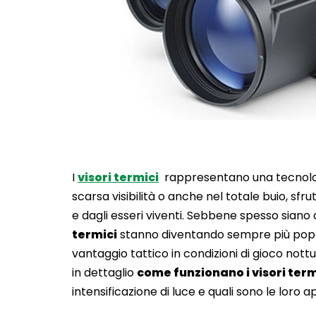
I
visori termici
rappresentano una tecnolog
scarsa visibilità o anche nel totale buio, sf
e dagli esseri viventi. Sebbene spesso siano as
termici
stanno diventando sempre più popol
vantaggio tattico in condizioni di gioco nottu
in dettaglio
come funzionano i visori term
intensificazione di luce e quali sono le loro a