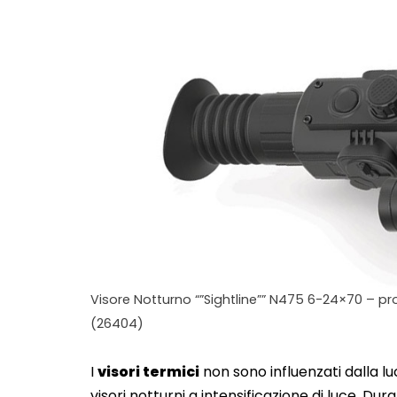
Visore Notturno “”Sightline”” N475 6-24×70 – pr
(26404)
I
visori termici
non sono influenzati dalla lu
visori notturni a intensificazione di luce. Dur