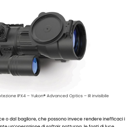
otezione IPX4 – Yukon® Advanced Optics – IR invisibile
ce o dal bagliore, che possono invece rendere inefficaci i
ante un’operazione di softair notturna, le fonti di luce