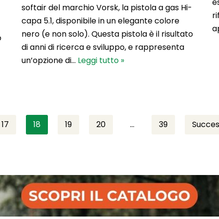
e
softair del marchio Vorsk, la pistola a gas Hi-
r
capa 5.1, disponibile in un elegante colore
a
nero (e non solo). Questa pistola è il risultato
o
di anni di ricerca e sviluppo, e rappresenta
un’opzione di…
Leggi tutto »
17
18
19
20
…
39
Succes