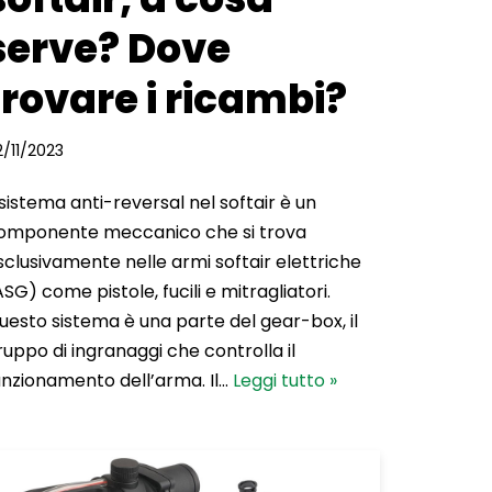
serve? Dove
trovare i ricambi?
2/11/2023
l sistema anti-reversal nel softair è un
omponente meccanico che si trova
sclusivamente nelle armi softair elettriche
ASG) come pistole, fucili e mitragliatori.
uesto sistema è una parte del gear-box, il
ruppo di ingranaggi che controlla il
unzionamento dell’arma. Il…
Leggi tutto »