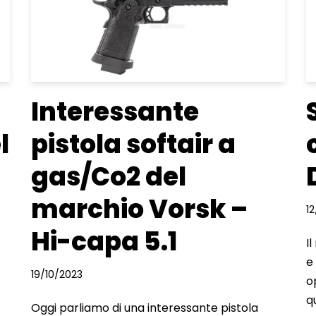
Interessante
l
pistola softair a
gas/Co2 del
marchio Vorsk –
1
Hi-capa 5.1
I
e
19/10/2023
o
q
Oggi parliamo di una interessante pistola