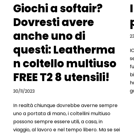
Giochi a softair?
Dovresti avere
anche uno di
2
questi: Leatherma
I
s
n coltello multiuso
fu
FREE T2 8 utensili!
b
h
g
30/11/2023
In realtà chiunque dovrebbe averne sempre
uno a portata di mano, i coltellini multiuso
possono sempre essere utili, a casa, in
viaggio, al lavoro e nel tempo libero. Ma se sei