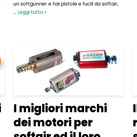
a
un softgunner e hai pistole e fucili da softair,
…
Leggi tutto »
i
I migliori marchi
dei motori per
softair ed il loro