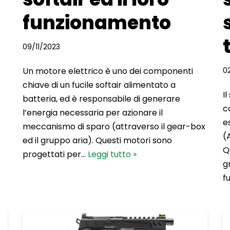
funzionamento
09/11/2023
Un motore elettrico è uno dei componenti
0
chiave di un fucile softair alimentato a
I
batteria, ed è responsabile di generare
c
l’energia necessaria per azionare il
e
meccanismo di sparo (attraverso il gear-box
(
ed il gruppo aria). Questi motori sono
Q
progettati per…
Leggi tutto »
g
f