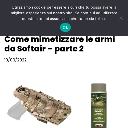
Utilizziamo i cookie per essere sicuri che tu possa avere la
Menu
migliore esperienza sul nostro sito. Se continui ad utilizzare
Vai
questo sito noi assumiamo che tu ne sia felice.
al
Ok
contenuto
Come mimetizzare le armi
da Softair – parte 2
19/09/2022