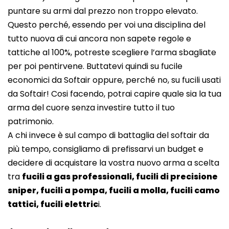
puntare su armi dal prezzo non troppo elevato.
Questo perché, essendo per voi una disciplina del
tutto nuova di cui ancora non sapete regole e
tattiche al 100%, potreste scegliere l’arma sbagliate
per poi pentirvene. Buttatevi quindi su fucile
economici da Softair oppure, perché no, su fucili usati
da Softair! Cosi facendo, potrai capire quale sia la tua
arma del cuore senza investire tutto il tuo
patrimonio.
A chi invece è sul campo di battaglia del softair da
più tempo, consigliamo di prefissarvi un budget e
decidere di acquistare la vostra nuovo arma a scelta
tra
fucili a gas professionali, fucili di precisione
sniper, fucili a pompa, fucili a molla, fucili camo
tattici, fucili elettric
i.