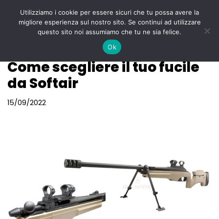
Utilizziamo i cookie per essere sicuri che tu possa avere la
Menu
migliore esperienza sul nostro sito. Se continui ad utilizzare
Vai
questo sito noi assumiamo che tu ne sia felice.
al
Ok
contenuto
Come scegliere il tuo fucile
da Softair
15/09/2022