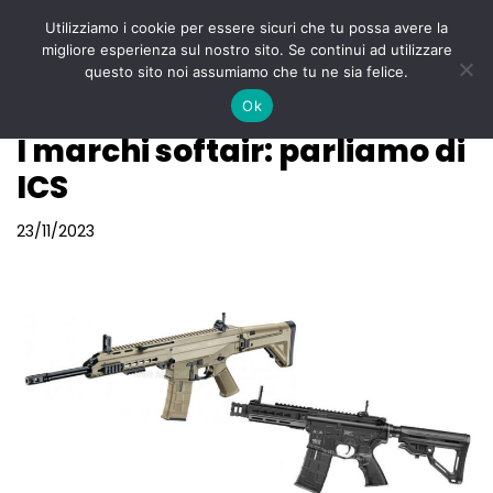
Utilizziamo i cookie per essere sicuri che tu possa avere la
Menu
migliore esperienza sul nostro sito. Se continui ad utilizzare
Vai
questo sito noi assumiamo che tu ne sia felice.
al
Ok
contenuto
I marchi softair: parliamo di
ICS
23/11/2023