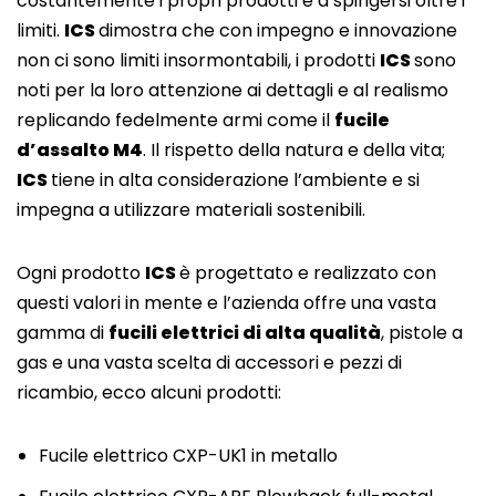
costantemente i propri prodotti e a spingersi oltre i
limiti.
ICS
dimostra che con impegno e innovazione
non ci sono limiti insormontabili, i prodotti
ICS
sono
noti per la loro attenzione ai dettagli e al realismo
replicando fedelmente armi come il
fucile
d’assalto M4
. Il rispetto della natura e della vita;
ICS
tiene in alta considerazione l’ambiente e si
impegna a utilizzare materiali sostenibili.
Ogni prodotto
ICS
è progettato e realizzato con
questi valori in mente e l’azienda offre una vasta
gamma di
fucili elettrici di alta qualità
, pistole a
gas e una vasta scelta di accessori e pezzi di
ricambio, ecco alcuni prodotti:
Fucile elettrico CXP-UK1 in metallo