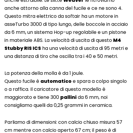
anche estraibile. Le slitte
Weaver
le ritroviamo
anche attorno alla canna del fucile e ce ne sono 4.
Questo mitra elettrico da softair ha un motore in
asseTurbo 3000 di tipo lungo, delle boccole in acciaio
da 6 mm, un sistema Hop-up regolabile e un pistone
in materiale ABS. La velocità di uscita di questo
M4
Stubby RIS ICS
ha una velocità di uscita di 95 metri e
una distanza di tiro che oscilla tra i 40 e 50 metri.
La potenza della molla è da 1 joule.
Questo fucile è
automatico
e spara a colpo singolo
o a raffica. Il caricatore di questo modello è
maggiorato e tiene 300
pallini
da 6 mm, noi
consigliamo quelli da 0,25 grammi in ceramica.
Parliamo di dimensioni: con calcio chiuso misura 57
cm mentre con calcio aperto 67 cm; il peso è di