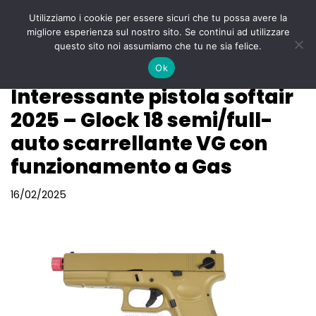
Utilizziamo i cookie per essere sicuri che tu possa avere la
Menu
migliore esperienza sul nostro sito. Se continui ad utilizzare
Vai
questo sito noi assumiamo che tu ne sia felice.
al
Ok
contenuto
Interessante pistola softair
2025 – Glock 18 semi/full-
auto scarrellante VG con
funzionamento a Gas
16/02/2025