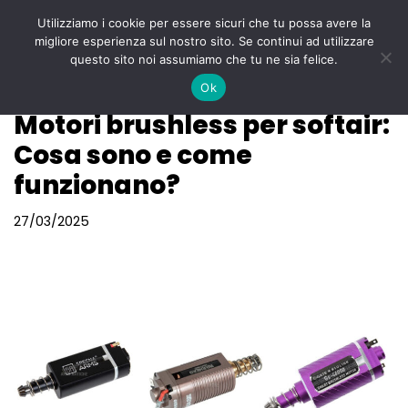
Utilizziamo i cookie per essere sicuri che tu possa avere la
Menu
migliore esperienza sul nostro sito. Se continui ad utilizzare
Vai
questo sito noi assumiamo che tu ne sia felice.
al
Ok
contenuto
Motori brushless per softair:
Cosa sono e come
funzionano?
27/03/2025