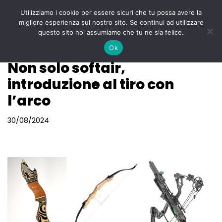
Utilizziamo i cookie per essere sicuri che tu possa avere la
Menu
migliore esperienza sul nostro sito. Se continui ad utilizzare
Vai
questo sito noi assumiamo che tu ne sia felice.
al
Ok
contenuto
Non solo softair,
introduzione al tiro con
l’arco
30/08/2024