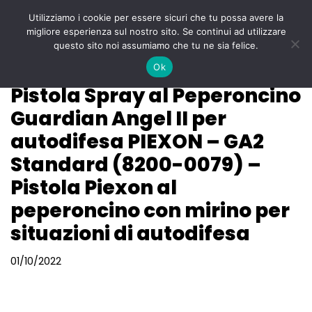
Utilizziamo i cookie per essere sicuri che tu possa avere la
Menu
migliore esperienza sul nostro sito. Se continui ad utilizzare
Vai
questo sito noi assumiamo che tu ne sia felice.
al
Ok
contenuto
Pistola Spray al Peperoncino
Guardian Angel II per
autodifesa PIEXON – GA2
Standard (8200-0079) –
Pistola Piexon al
peperoncino con mirino per
situazioni di autodifesa
01/10/2022