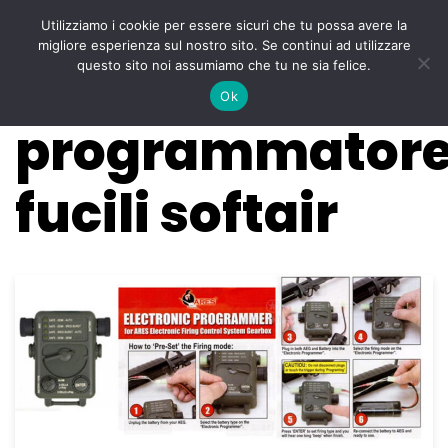
Utilizziamo i cookie per essere sicuri che tu possa avere la
Menu
migliore esperienza sul nostro sito. Se continui ad utilizzare
Vai
questo sito noi assumiamo che tu ne sia felice.
al
Ok
contenuto
programmator
fucili softair